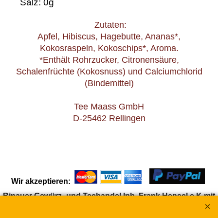
Salz: 0g
Zutaten:
Apfel, Hibiscus, Hagebutte, Ananas*,
Kokosraspeln, Kokoschips*, Aroma.
*Enthält Rohrzucker, Citronensäure,
Schalenfrüchte (Kokosnuss) und Calciumchlorid
(Bindemittel)
Tee Maass GmbH
D-25462 Rellingen
Wir akzeptieren:
Binauer Gewürz- und Teehandel Inh. Frank Hensel e.K mit
dem eingetragenen Warenzeichen "Frank & Schuster" ®