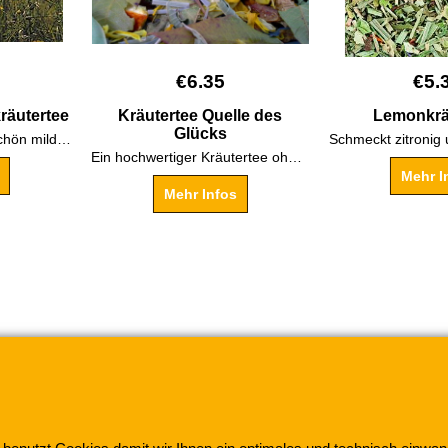
€
6.35
€
5.
räutertee
Kräutertee Quelle des
Lemonkrä
Glücks
Leicht fruchtige Note,schön mild und aromatisch!
Ein hochwertiger Kräutertee ohne Aromazusatz
Mehr I
Mehr Infos
Wir akzeptieren:
ndel Inh. Frank Hensel e.K mit dem eingetragenen Warenze