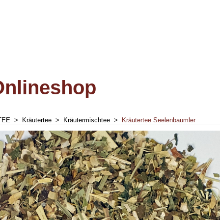
Onlineshop
TEE
>
Kräutertee
>
Kräutermischtee
>
Kräutertee Seelenbaumler