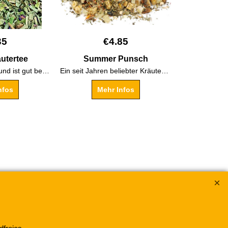
35
€
4.85
utertee
Summer Punsch
Süßholz
Schmeckt zitronig und ist gut bekömmlich.
Ein seit Jahren beliebter Kräuter-/Früchteteemischung
Me
nfos
Mehr Infos
ichen "Frank & Schuster" ®