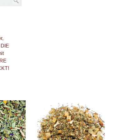
r,
 DIE
it
ERE
CKT!