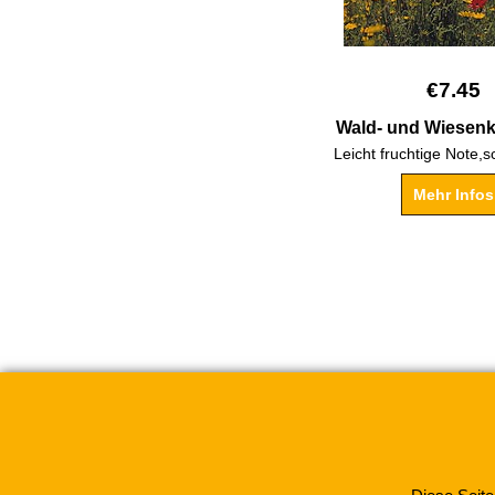
€
7.45
Wald- und Wiesenk
Mehr Infos
Binauer Gewürz- und Teeha