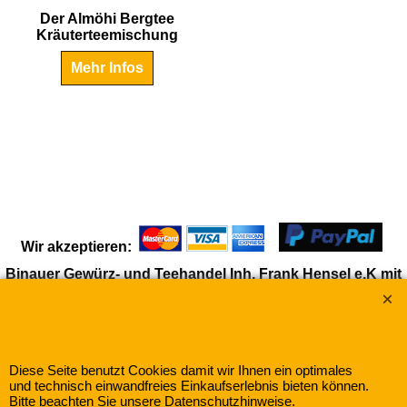
€
4.30
Der Almöhi Bergtee
Kräuterteemischung
Mehr Infos
Wir akzeptieren:
Binauer Gewürz- und Teehandel Inh. Frank Hensel e.K mit
dem eingetragenen Warenzeichen "Frank & Schuster" ®
WebShop erstellt mit
ShopFactory Shop
Software.
Diese Seite benutzt Cookies damit wir Ihnen ein optimales
und technisch einwandfreies Einkaufserlebnis bieten können.
Bitte beachten Sie unsere Datenschutzhinweise.