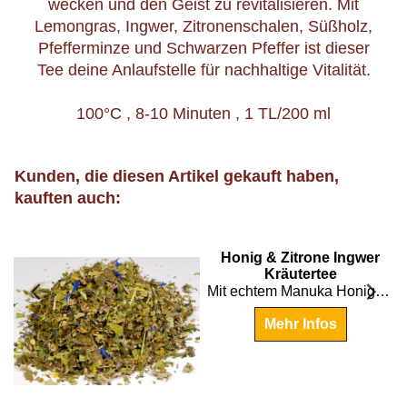
wecken und den Geist zu revitalisieren. Mit
Lemongras, Ingwer, Zitronenschalen, Süßholz,
Pfefferminze und Schwarzen Pfeffer ist dieser
Tee deine Anlaufstelle für nachhaltige Vitalität.
100°C , 8-10 Minuten , 1 TL/200 ml
Kunden, die diesen Artikel gekauft haben,
kauften auch:
€
4.45
Honig & Zitrone Ingwer
Kräutertee
rpreis!!!
Mit echtem Manuka Honig eine hochwertiger Tee zum Hammerpreis!
Mehr Infos