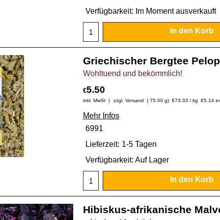
Verfügbarkeit
: Im Moment ausverkauft
In den Korb
Griechischer Bergtee Pelo
Wohltuend und bekömmlich!
5.50
€
inkl. MwSt
zzgl. Versand
75.00
g
€73.33
/ kg
€
5.14
e
Mehr Infos
6991
Lieferzeit:
1-5 Tagen
Verfügbarkeit
: Auf Lager
In den Korb
Hibiskus-afrikanische Malv