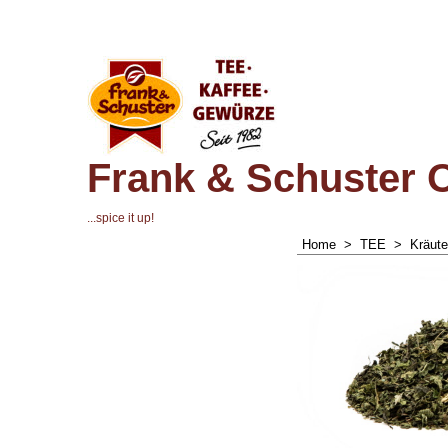
Frank & Schuster 
...spice it up!
Home
>
TEE
>
Kräute