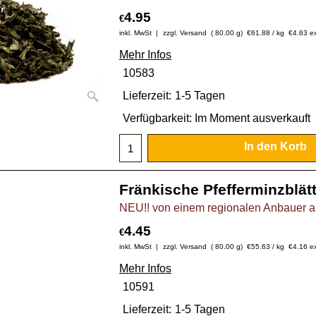
4.95
€
inkl. MwSt
zzgl. Versand
80.00
g
€61.88
/ kg
€
4.63
e
Mehr Infos
10583
Lieferzeit:
1-5 Tagen
Verfügbarkeit
: Im Moment ausverkauft
In den Korb
Fränkische Pfefferminzblät
NEU!! von einem regionalen Anbauer au
4.45
€
inkl. MwSt
zzgl. Versand
80.00
g
€55.63
/ kg
€
4.16
e
Mehr Infos
10591
Lieferzeit:
1-5 Tagen