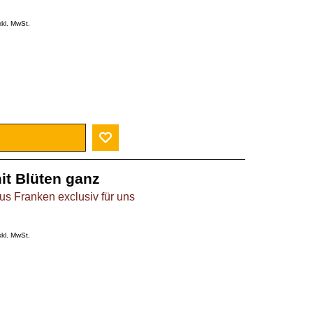
xkl. MwSt.
it Blüten ganz
s Franken exclusiv für uns
xkl. MwSt.