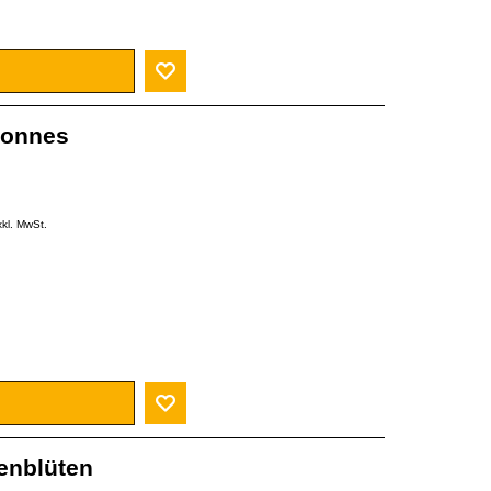
ponnes
xkl. MwSt.
enblüten