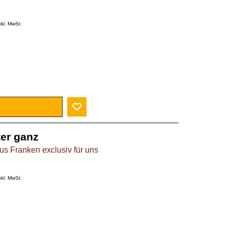
xkl. MwSt.
ter ganz
s Franken exclusiv für uns
xkl. MwSt.