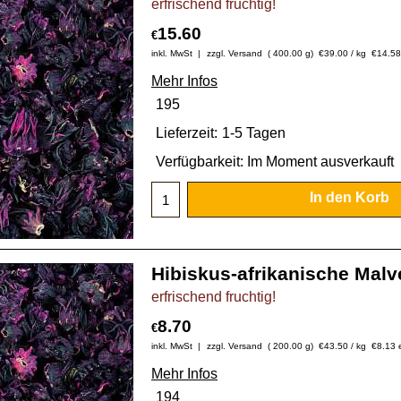
erfrischend fruchtig!
15.60
€
inkl. MwSt
zzgl. Versand
400.00
g
€39.00
/ kg
€
14.58
Mehr Infos
195
Lieferzeit:
1-5 Tagen
Verfügbarkeit
: Im Moment ausverkauft
In den Korb
Hibiskus-afrikanische Malv
erfrischend fruchtig!
8.70
€
inkl. MwSt
zzgl. Versand
200.00
g
€43.50
/ kg
€
8.13
Mehr Infos
194