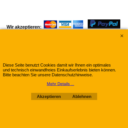
€
5.25
"Weihnachtskräutertee"
Wir akzeptieren:
Eine Mischung nach altem Familienrezept mit 10 Zutaten
Gewürze-Herbitat mit dem Warenzeichen "Frank &
Mehr Infos
Schuster"
WebShop erstellt mit
ShopFactory Shop
Diese Seite benutzt Cookies damit wir Ihnen ein optimales
Software.
und technisch einwandfreies Einkaufserlebnis bieten können.
Bitte beachten Sie unsere Datenschutzhinweise.
Mehr Details ...
Akzeptieren
Ablehnen